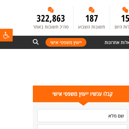
322,863
187
1
ת היום
תשובות השבוע
סה”כ תשובות באתר
פתח
לות אחרונות
ייעוץ משפטי אישי
קבלו עכשיו ייעוץ משפטי אישי