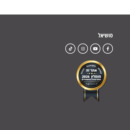
סושיאל