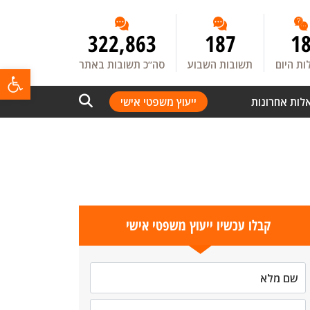
322,863
187
1
ת היום
תשובות השבוע
סה”כ תשובות באתר
פתח
לות אחרונות
ייעוץ משפטי אישי
קבלו עכשיו ייעוץ משפטי אישי