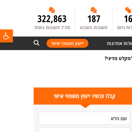
322,863
187
1
ת היום
תשובות השבוע
סה”כ תשובות באתר
פתח
לות אחרונות
ייעוץ משפטי אישי
מקלט מדיני?
קבלו עכשיו ייעוץ משפטי אישי