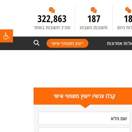
322,863
187
1
ת היום
תשובות השבוע
סה”כ תשובות באתר
פתח
לות אחרונות
ייעוץ משפטי אישי
קבלו עכשיו ייעוץ משפטי אישי