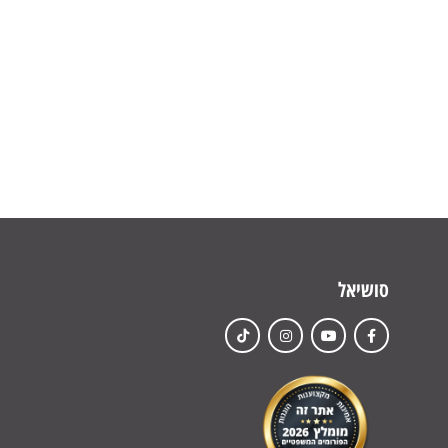
סושיאל