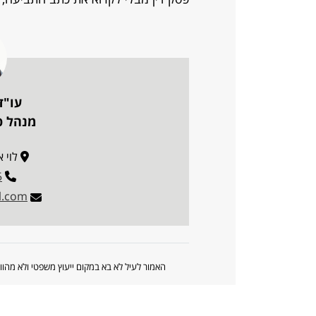
עו"ד
מנהל פו
לוי אשכו
5
l.com
האמור לעיל לא בא במקום ייעוץ משפטי ולא מה