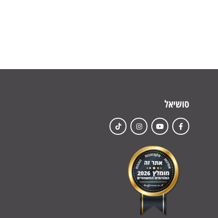
סושיאל