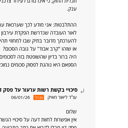
תכלית החוק, כי אינו גורם לעידוד צרכנ
ענק.
ההתלבטות: אני מודע לכך שערכאת ער
להערכתך מדובר בתיק שבו למחוזי תהיה
או שזהו "קרב אבוד" על גובה הסכום?
היה ברור בדיון שהשופטת בזה לסכומים 
הספאם היא נוהגת לפסוק סכומים נמוכי
סיכויי בקשת רשות ערעור על פסק ד
עו"ד ליאור חאיק
06/01/26
מנהל
שלום
אין אפשרות לחוות דעה על סיכויי הג
פסק דין מבלי לקרוא את כתב התביעה, הה