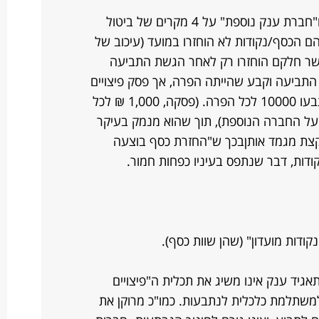
העובדות בקצרה: תבעתי את "אל על" ו"חברת ענק נוספת" על 4 מקרים של ביטול
ם הכסף/נקודות לא הוחזרו במועד (עיכוב של
 כאשר חלקם הוחזרו רק לאחר הגשת התביעה
תביעה וקבע שהייתה הפרה, אך פסק פיצויים
לדוגמה בסך 4,000 ₪ בלבד, כאשר נתבעו 10000 לכל הפרה. (פסקה, 1,000 ₪ לכל
פרה, כאשר 2000 על אל על ו-2000 על החברה הנוספת), תוך שהוא מנמק בעיקר
קצת מגמד אותןבכך ש"החזרת כסף בוצעה
ודות, דבר שנתפס בעיניו כפחות חמור.
ודות מועדון" (שהן שוות כסף).
 להפרה) מול תאגיד ענק אינו משיג את תכלית ה"פיצויים
משתלמת כלכלית לנתבעות. כמו"כ מרוקן את