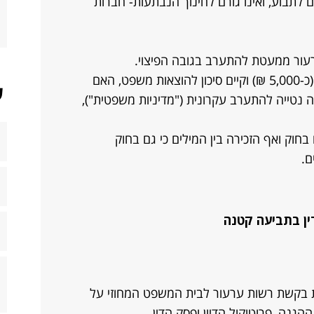
ים לתבוע, ואינו גורם לחינוך הנבתעות- חברות
עור ממעטת להתערב בגובה הפיצוי.
לאור העובדה שנדרשת הפקדת עירבון (כ-5,000 ₪) וקיים סיכון להוצאות משפט, האם
ש
 נטייה להתערב עקרונית ("מדיניות משפטית"),
בחוק ואף הזכירה בין המילים כי גם בחוק
ם.
ין בתביעה קטנה
שת בקשת רשות ערעור לבית המשפט המחוזי על
גנה, פרוטוקול הדיון ופסק הדין.