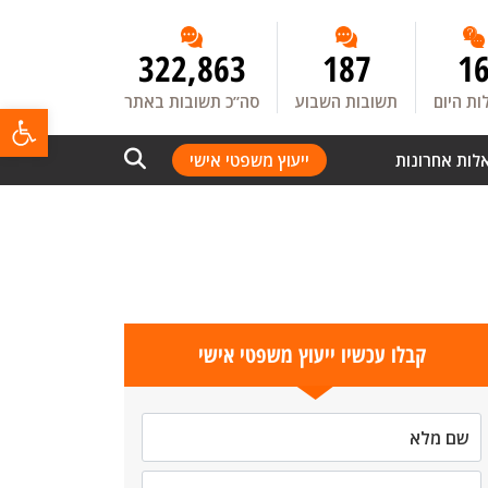
322,863
187
1
ת היום
תשובות השבוע
סה”כ תשובות באתר
פתח
לות אחרונות
ייעוץ משפטי אישי
קבלו עכשיו ייעוץ משפטי אישי