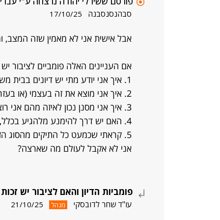
פורסם ששירלי יהודה נרצחה ע"י עבריי
סבהנסנסבנה
17/10/25
אבל אישית אני לא מאמין שזה המצב,
אם העניינים האלה פומביים לציבור יש 
1. איך אני יודע מתי יש דיונים בבית משפט בעניין?
2. איך אני מוצא את זה בעצמי (או בעזרתך)?
3. איך אני מסנן נכון לאיזה מהם אני רוצה להגיע, ואיזה מהם לא מעניינים אותי?
4. האם יש דרך להימנע מלהגיע בכלל, ולקרוא פרוטוקולים?
5. קראתי שכמעט כל התיקים מהסוג הז
אני לא אקבל לעולם מה שארצה?
פומביות הדיון והאם לציבור יש זכות
עו"ד שחר לדובסקי
21/10/25
מנהל