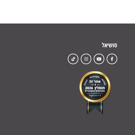
סושיאל