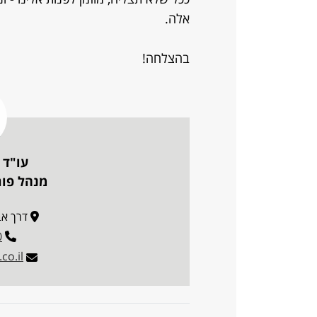
אלה.
בהצלחה!
עו"ד 
מנהל פו
דרך אבא הי
0
co.il