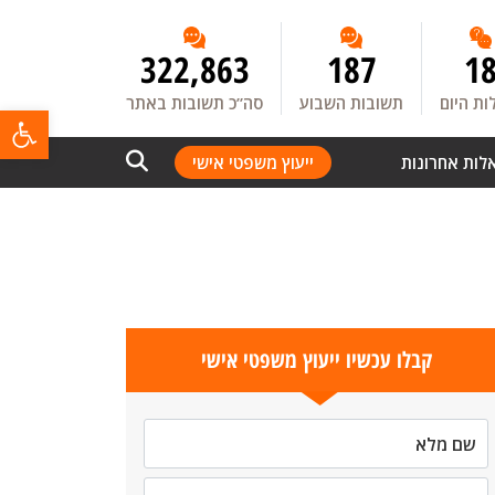
322,863
187
1
ת היום
תשובות השבוע
סה”כ תשובות באתר
פתח
לות אחרונות
ייעוץ משפטי אישי
קבלו עכשיו ייעוץ משפטי אישי