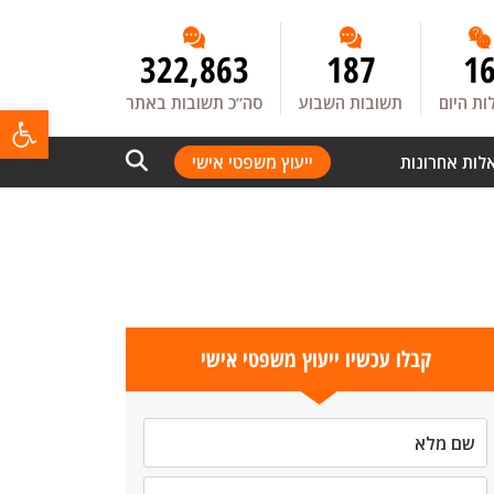
322,863
187
1
ת היום
תשובות השבוע
סה”כ תשובות באתר
פתח
לות אחרונות
ייעוץ משפטי אישי
קבלו עכשיו ייעוץ משפטי אישי