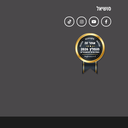
סושיאל