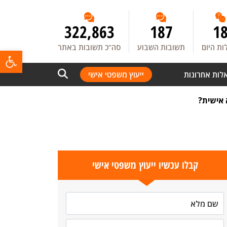
322,863
187
1
ת היום
תשובות השבוע
סה”כ תשובות באתר
פתח
לות אחרונות
ייעוץ משפטי אישי
 אישית?
קבלו עכשיו ייעוץ משפטי אישי