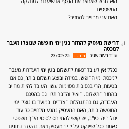
הוא דורש שאחזיר את הכסף או שיעבור למחלקה
המשפטית.
האם אני מחוייב להחזיר?
דרישת מעסיק להחזר בגין ימי חופשה שנוצלו מעבר
למכסה
עו"ד רעות שגיב
23/02/25
מנהלת
ככלל אין לעובד זכאות לתשלום בגין ימי היעדרות מעבר
למכסת ימי החופש. במידה ובוצע תשלום ביתר, גם אם
בטעות, הרי בנסיבות מסוימות עשוי העובד להיות מחויב
בהחזר התשלום. הואיל והדבר תלוי גם בהסכם
העבודה, גם בהתנהלות הצדדים ובמועד בו נוצלו ימי
החופשה ביתר, האם המעסיק נמנע מלחייב כל עוד
יכול היה וכיו"ב, יש קושי להתייחס לסיכוי הליך משפטי
כאמור ככל שיינקט על ידי המעסיק וזאת בהעדר נתונים