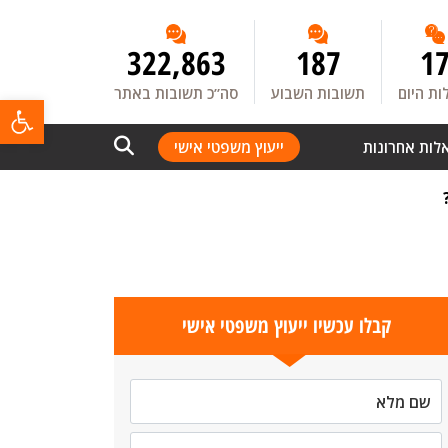
322,863
187
1
ת היום
תשובות השבוע
סה”כ תשובות באתר
פתח
לות אחרונות
ייעוץ משפטי אישי
קבלו עכשיו ייעוץ משפטי אישי