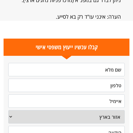
ניתן לברר גם במפנ"א (מרכז פניות נהגים ארצי).
הערה: אינני עו"ד רק בא לסייע.
קבלו עכשיו ייעוץ משפטי אישי