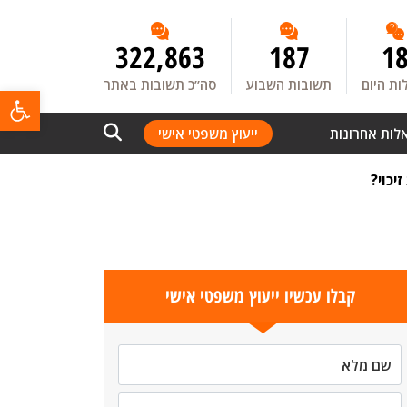
322,863
187
1
ת היום
תשובות השבוע
סה”כ תשובות באתר
פתח
לות אחרונות
ייעוץ משפטי אישי
יכוי?
קבלו עכשיו ייעוץ משפטי אישי