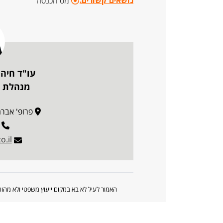
נושאים קשורים:
מס הכנסה
עו"ד חיה 
מנהלת פ
פרופ' אברהם פצ'
.il
האמור לעיל לא בא במקום ייעוץ משפטי ולא מה