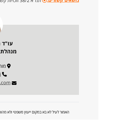
נושאים קשורים:
תמ"א 38/2 וזכויות קשישים
עו"ד 
מנהלת פ
מורד 
4
w.com
האמור לעיל לא בא במקום ייעוץ משפטי ולא מה