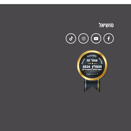
סושיאל