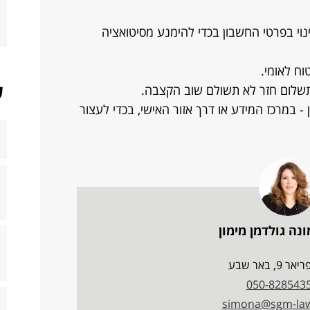
נוי בפרטי החשבון בכדי להימנע מסיטואציה
וח לאומי.
ש
תשלום חזר לא תשולם שוב הקצבה.
- במרכז המידע או דרך אזור האישי, בכדי לעצור
ונה גולדמן מימון
9, באר שבע
050-828543
simona@sgm-law.