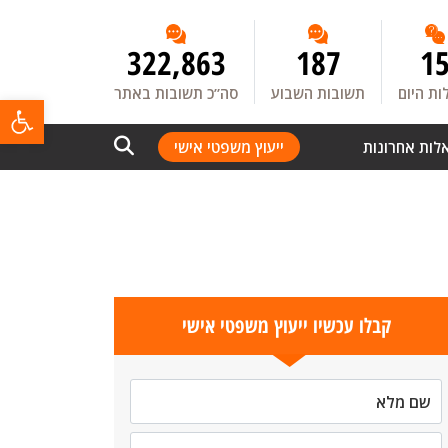
322,863
187
1
ת היום
תשובות השבוע
סה”כ תשובות באתר
פתח
לות אחרונות
ייעוץ משפטי אישי
קבלו עכשיו ייעוץ משפטי אישי