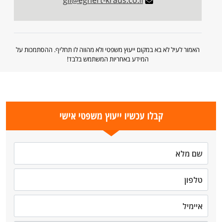
gil@eghert-kraus.co.il
האמור לעיל לא בא במקום ייעוץ משפטי ולא מהווה לו תחליף. ההסתמכות על
המידע באחריות המשתמש בלבד!
קבלו עכשיו ייעוץ משפטי אישי