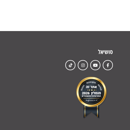
סושיאל