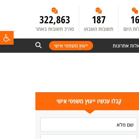
322,863
187
1
ת היום
תשובות השבוע
סה”כ תשובות באתר
פתח
לות אחרונות
ייעוץ משפטי אישי
קבלו עכשיו ייעוץ משפטי אישי