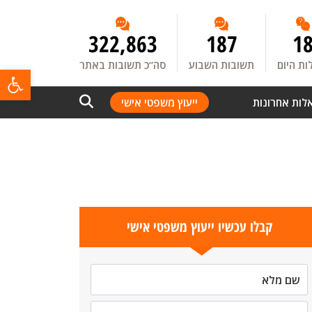
322,863
187
1
ת היום
תשובות השבוע
סה”כ תשובות באתר
פתח
לות אחרונות
ייעוץ משפטי אישי
קבלו עכשיו ייעוץ משפטי אישי