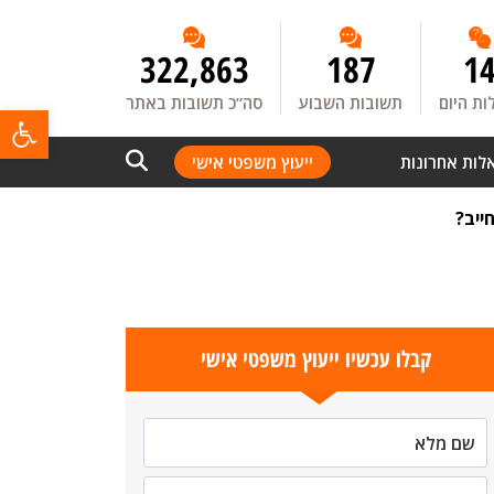
322,863
187
1
ת היום
תשובות השבוע
סה”כ תשובות באתר
פתח
לות אחרונות
ייעוץ משפטי אישי
ייב?
קבלו עכשיו ייעוץ משפטי אישי