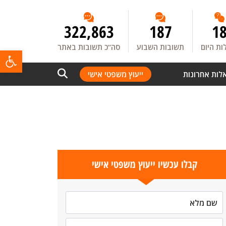
322,863
187
1
ת היום
תשובות השבוע
סה”כ תשובות באתר
פתח
לות אחרונות
ייעוץ משפטי אישי
קבלו עכשיו ייעוץ משפטי אישי