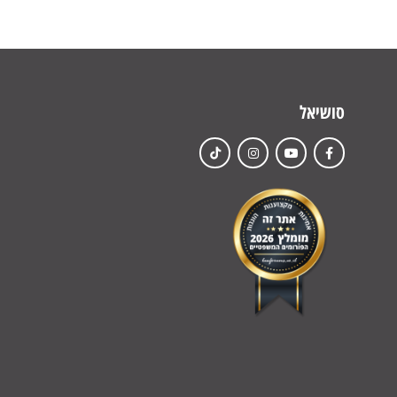
סושיאל