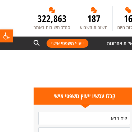
322,863
187
1
ת היום
תשובות השבוע
סה”כ תשובות באתר
פתח
לות אחרונות
ייעוץ משפטי אישי
קבלו עכשיו ייעוץ משפטי אישי