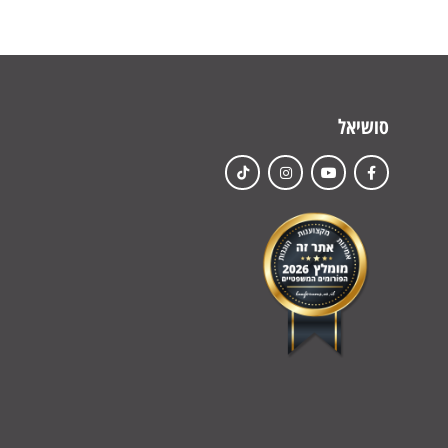
סושיאל