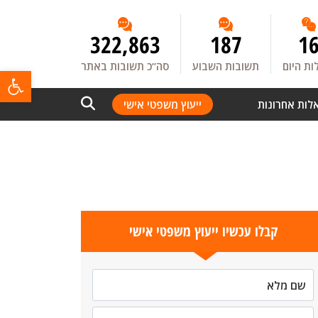
322,863
187
1
ת היום
תשובות השבוע
סה”כ תשובות באתר
פתח
לות אחרונות
ייעוץ משפטי אישי
קבלו עכשיו ייעוץ משפטי אישי