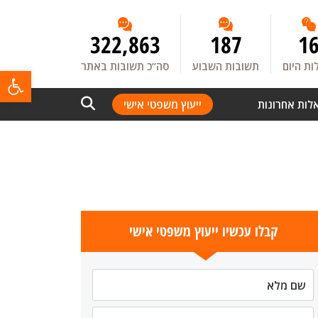
322,863
187
1
ת היום
תשובות השבוע
סה”כ תשובות באתר
פתח
לות אחרונות
ייעוץ משפטי אישי
קבלו עכשיו ייעוץ משפטי אישי