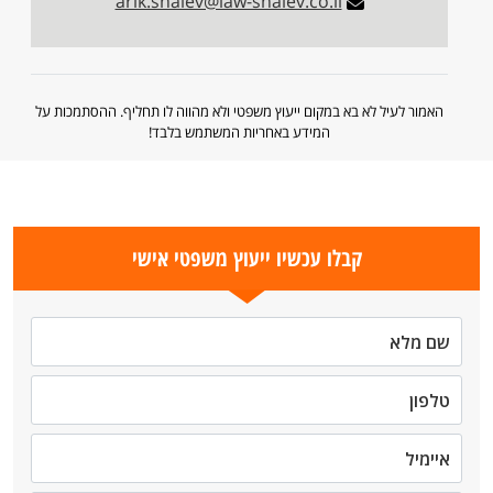
arik.shalev@law-shalev.co.il
האמור לעיל לא בא במקום ייעוץ משפטי ולא מהווה לו תחליף. ההסתמכות על
המידע באחריות המשתמש בלבד!
קבלו עכשיו ייעוץ משפטי אישי