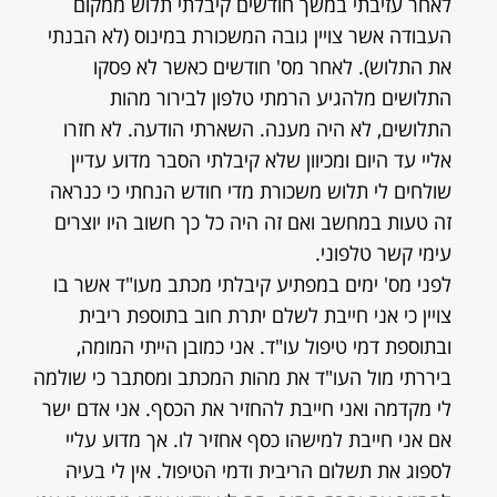
לאחר עזיבתי במשך חודשים קיבלתי תלוש ממקום
העבודה אשר צויין גובה המשכורת במינוס (לא הבנתי
את התלוש). לאחר מס' חודשים כאשר לא פסקו
התלושים מלהגיע הרמתי טלפון לבירור מהות
התלושים, לא היה מענה. השארתי הודעה. לא חזרו
אליי עד היום ומכיוון שלא קיבלתי הסבר מדוע עדיין
שולחים לי תלוש משכורת מדי חודש הנחתי כי כנראה
זה טעות במחשב ואם זה היה כל כך חשוב היו יוצרים
עימי קשר טלפוני.
לפני מס' ימים במפתיע קיבלתי מכתב מעו"ד אשר בו
צויין כי אני חייבת לשלם יתרת חוב בתוספת ריבית
ובתוספת דמי טיפול עו"ד. אני כמובן הייתי המומה,
ביררתי מול העו"ד את מהות המכתב ומסתבר כי שולמה
לי מקדמה ואני חייבת להחזיר את הכסף. אני אדם ישר
אם אני חייבת למישהו כסף אחזיר לו. אך מדוע עליי
לספוג את תשלום הריבית ודמי הטיפול. אין לי בעיה