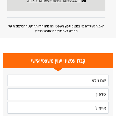
arik.shalev@law-shalev.co.il
האמור לעיל לא בא במקום ייעוץ משפטי ולא מהווה לו תחליף. ההסתמכות על
המידע באחריות המשתמש בלבד!
קבלו עכשיו ייעוץ משפטי אישי