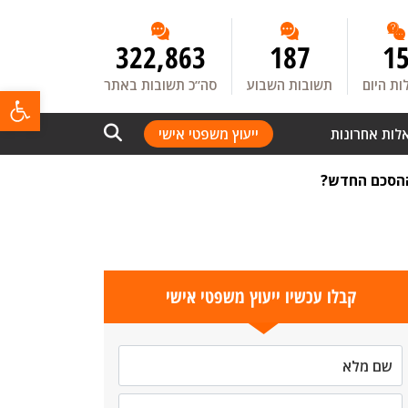
322,863
187
1
ת היום
תשובות השבוע
סה”כ תשובות באתר
פתח
לות אחרונות
ייעוץ משפטי אישי
קבלו עכשיו ייעוץ משפטי אישי