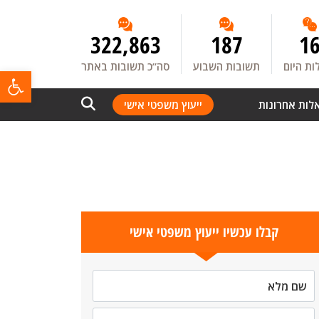
322,863
187
1
ת היום
תשובות השבוע
סה”כ תשובות באתר
פתח
לות אחרונות
ייעוץ משפטי אישי
קבלו עכשיו ייעוץ משפטי אישי