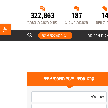
322,863
187
1
ת היום
תשובות השבוע
סה”כ תשובות באתר
פתח
לות אחרונות
ייעוץ משפטי אישי
קבלו עכשיו ייעוץ משפטי אישי