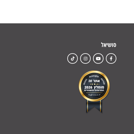
סושיאל