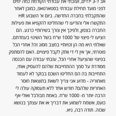
אב ל-3 ילדים, ועזבתי את עבודתי הקודמת כמה ימים
לפני מועד תחילת עבודתי בסטארטאפ, כמובן לאחר
שהתקבלתי בחברה החדשה. ביום א' השבוע HR
התקשרו אלי והודיעו לי שהחליטו להקפיא את פעילות
החברה בצפון, ולפיכך אין צורך בשירותיי כרגע. הם
הציעו לי פיצוי של 1000 ש"ח בשל השינוי בעמדתם.
שאלתי היא מה הן זכויותיי במצב מסוג זה? אחרי הכל
פוטרתי, אך אין לי די וותק לקבל פיצויים. האם להסתפק
בפיצוי שהציעו? אחרי הכל, עזבתי עבודה עם הכנסה
מסודרת על סמך ההתחייבות שלהם להעסיק אותי,
התחייבות בה הם החליטו השכם בבוקר לא לעמוד
מאחוריה - מדוע אני צריך לשאת בתוצאות חוסר
האחריות שלהם? חודש אחד ללא תעסוקה עולה לי
הרבה יותר מ- 1000 ש"ח. באמת מבולבל ואולי אף
כועס, אשמח לשמוע את דבריך או את עצתך בנושא
שכזה. תודה רבה, גיא.