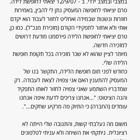
במצבי ובמצב ילדי. ב - 12/9/07 יצאתי לחופשת לידה.
טרם יציאתי לחופשה המעסיק נתן לי להבין, באמירות
חוזרות ונשנות שבמידה ואחליט לחזור לעבוד הוא יקדם
אותי ולא אחזור לתפקידי הקודם (מזכירת מנכ"ל). כמו כן,
טרם יציאתי לחופשת הלידה פירסמנו מודעת דרושים
למזכירה חדשה.
מיותר לציין שהוא לא שכר מזכירה בכל תקופת חופשת
הלידה שלי.
כחודש לפני תום חופשת הלידה, התקשר בנו של
המעסיק להתענין האם אני צפויה לצאת לעבודה. רק
שמדבריו השתמע שאני צפויה לחזור לאותו התפקיד
והנה הציטוט: "...אנחנו צריכים לדעת איפה אנחנו
עומדים (החברה) כי התיוק פה מרקיע שחקים...".
משום מה נעלבתי קשות, והתגובה שלי הייתה לא
רציונלית. ניתקתי את השיחה ולא עניתי לטלפונים