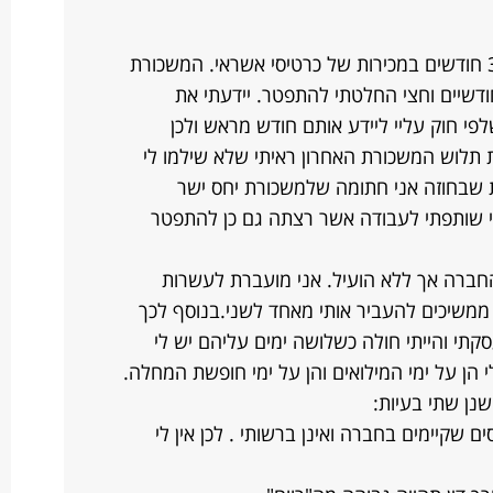
שמי שלי ואני בת 21.עבדתי למעלה מ3 חודשים במכירות של כרטיסי אשראי. המשכורת
דשיים וחצי החלטתי להתפטר. יידעתי את
פי חוק עליי ליידע אותם חודש מראש ולכן
 תלוש המשכורת האחרון ראיתי שלא שילמו לי
"ח) זאת למרות שבחוזה אני חתומה שלמשכורת יחס ישר
 כי שותפתי לעבודה אשר רצתה גם כן להתפטר
ברה אך ללא הועיל. אני מועברת לעשרות
ממשיכים להעביר אותי מאחד לשני.בנוסף לכך
קתי והייתי חולה כשלושה ימים עליהם יש לי
 הן על ימי המילואים והן על ימי חופשת המחלה.
נן שתי בעיות:
ם שקיימים בחברה ואינן ברשותי . לכן אין לי