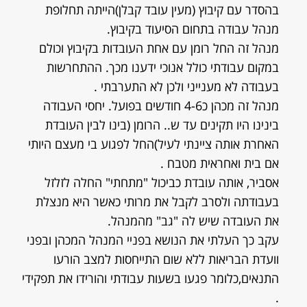
בהסדר עם קיבוץ (מעין עובד קבלן)הייתה תחלופת
מנהל עבודה בתחום הסיעוד בקיבוץ.
מנהל זה החל רומן עם אחת העובדות בקיבוץ וכולם
במקום עבודתי כולל אנוכי ידענו מכך. ההתחרשות
בעבודה לא מענייני ולכן לא התערבתי .
מנהל זה מכהן כ4-6 חודשים בפועל. יחסי העבודה
בינינו היו תקינים עד ש.. הרומן (בינו לבין העובדת
האחרת אותה ציינתי לעיל)החל לפגוע בי מעצם היותי
אם בית ואחראית מטבח .
אסביר, אותה עובדת כביכול "מתחתי" החלה לזלזל
בעבודתה ולסרב לקבל את מרותי כאשר היא מנצלת
את העובדה שיש לה "גב" מהמנהל.
עקב כך העלתי את הנושא בפניי המנהל המכהן ובפני
וועדת הבריאות ללא שום התייחסות למצב הורעו
התנאים,כלומר פגעו בשעות עבודתי והורידו את תפקידי
.