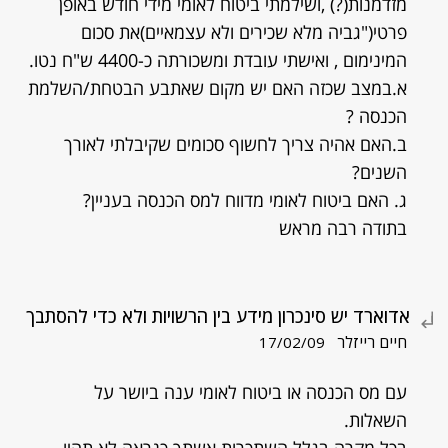
מזדמנות(?) ,ושילמתי ביטוח לאומי מידי חודש באופן
פרטי("גביה מלא שכירים ולא עצמאיים)את סכום
המינימום , ואישתי עובדת ומשכורתה כ-4400 ש"ח נטו.
א.במצב שכזה האם יש מקום שאתבע הבטחת/השלמת
הכנסה ?
ב.האם אהיה צריך לחשוף סכומים שקיבלתי לאורך
השנים?
ג. האם ביטוח לאומי מדווח למס הכנסה בעניין?
בתודה רבה מראש
אדוארד יש סינכרון מידע בין הרשויות ולא כדי להסתבך
חיים רייזלר
17/02/09
עם מס הכנסה או ביטוח לאומי ענה ביושר על
השאלות.