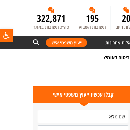
322,871
195
2
ת היום
תשובות השבוע
סה”כ תשובות באתר
פתח
לות אחרונות
ייעוץ משפטי אישי
יטוח לאומי?
קבלו עכשיו ייעוץ משפטי אישי