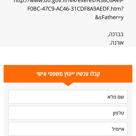
http://www.btl.gov.il/NR/exeres/A38C6A49-
F0BC-47C9-AC46-31CDF8A9AEDF.htm?
&sFather=y
בברכה,
אורנה.
קבלו עכשיו ייעוץ משפטי אישי