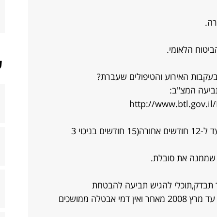
ה.
יטוח הלאומי.
ש
קבות האירוע והטיפולים שעברת?
ביעה המצ"ב:
http://www.btl.gov.i
את יכולה להיות זכאית להכרה בנכותך עד ל-12 חודשים אחורה(15 חודשים בניכוי 3
 שממנה את סובלת.
 תבדק,תוכלי להגיש תביעה להבטחת
הכנסה(אני מניחה שזו הקצבה שקבלת עד מרץ 2008 מאחר ואין דמי אבטלה ממושכים