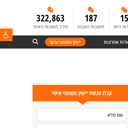
322,863
187
1
ת היום
תשובות השבוע
סה”כ תשובות באתר
פתח
לות אחרונות
ייעוץ משפטי אישי
קבלו עכשיו ייעוץ משפטי אישי