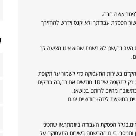
לפטר אשה הרה.
ר הפסקת עבודתך ולא,יקנס וידרש להחזירך
ש
 העבודה,שכן לא רשמת שהוא אינו מציעה לך
.
קדם בשירות התעסוקה כדי לשמור על תקופת
האכשרה המזכה בדמי אבטלה,הנבדקת רק לתקופה של 18 חודשים אחורה,בה בודקים
ית בחופשת לידה+חודשיים ימים
 ההרשמה את חוזרת כעבור 90 ימים,בגלל הפסקת העבודה ביוזמתך,או שתכיני
ותמסרי ביום ההרשמה בשירות התעסוקה על