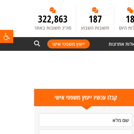
322,863
187
1
ת היום
תשובות השבוע
סה”כ תשובות באתר
פתח
לות אחרונות
ייעוץ משפטי אישי
קבלו עכשיו ייעוץ משפטי אישי