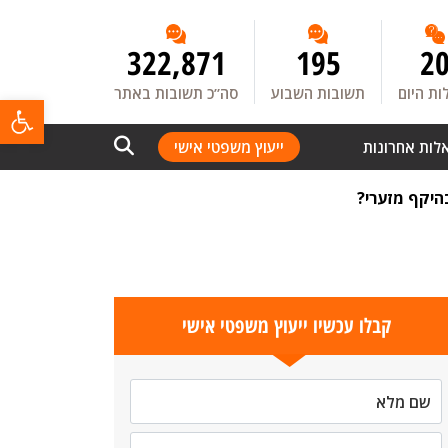
322,871
195
2
ת היום
תשובות השבוע
סה”כ תשובות באתר
פתח
לות אחרונות
ייעוץ משפטי אישי
היקף מזערי?
קבלו עכשיו ייעוץ משפטי אישי