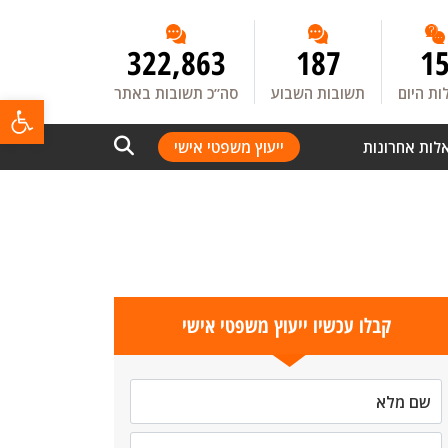
322,863
187
1
ת היום
תשובות השבוע
סה”כ תשובות באתר
פתח
לות אחרונות
ייעוץ משפטי אישי
קבלו עכשיו ייעוץ משפטי אישי