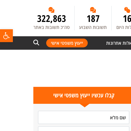
322,863
187
1
ת היום
תשובות השבוע
סה”כ תשובות באתר
פתח
לות אחרונות
ייעוץ משפטי אישי
קבלו עכשיו ייעוץ משפטי אישי