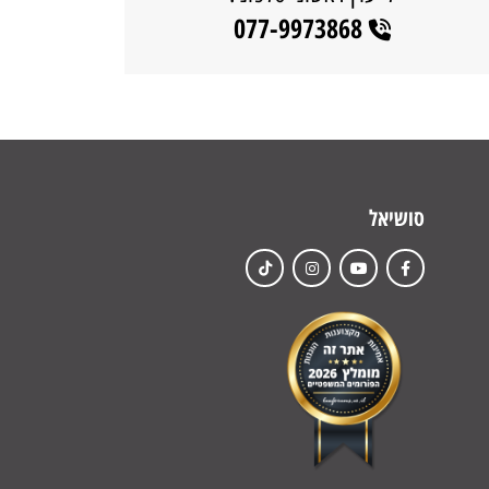
077-9973868
סושיאל