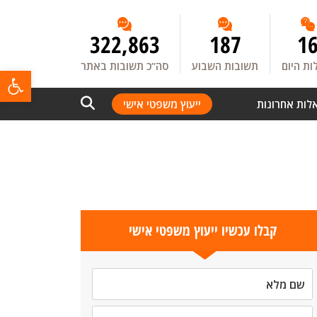
322,863
187
1
ת היום
תשובות השבוע
סה”כ תשובות באתר
פתח
לות אחרונות
ייעוץ משפטי אישי
קבלו עכשיו ייעוץ משפטי אישי