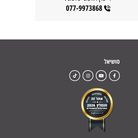
077-9973868
סושיאל