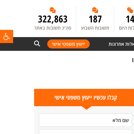
322,863
187
1
ת היום
תשובות השבוע
סה”כ תשובות באתר
פתח
לות אחרונות
ייעוץ משפטי אישי
קבלו עכשיו ייעוץ משפטי אישי