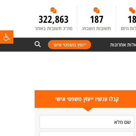
322,863
187
1
ת היום
תשובות השבוע
סה”כ תשובות באתר
פתח
לות אחרונות
ייעוץ משפטי אישי
קבלו עכשיו ייעוץ משפטי אישי