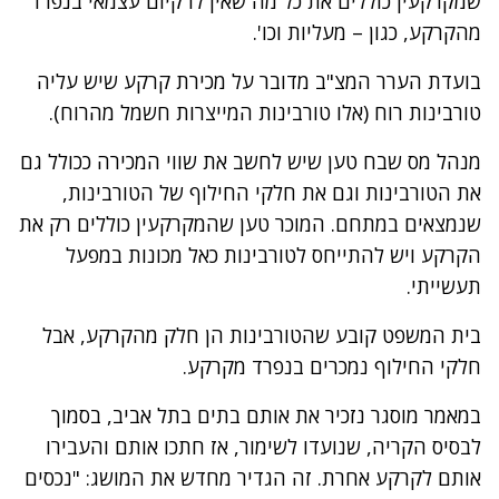
שמקרקעין כוללים את כל מה שאין לו קיום עצמאי בנפרד
מהקרקע, כגון – מעליות וכו'.
בועדת הערר המצ"ב מדובר על מכירת קרקע שיש עליה
טורבינות רוח (אלו טורבינות המייצרות חשמל מהרוח).
מנהל מס שבח טען שיש לחשב את שווי המכירה ככולל גם
את הטורבינות וגם את חלקי החילוף של הטורבינות,
שנמצאים במתחם. המוכר טען שהמקרקעין כוללים רק את
הקרקע ויש להתייחס לטורבינות כאל מכונות במפעל
תעשייתי.
בית המשפט קובע שהטורבינות הן חלק מהקרקע, אבל
חלקי החילוף נמכרים בנפרד מקרקע.
במאמר מוסגר נזכיר את אותם בתים בתל אביב, בסמוך
לבסיס הקריה, שנועדו לשימור, אז חתכו אותם והעבירו
אותם לקרקע אחרת. זה הגדיר מחדש את המושג: "נכסים