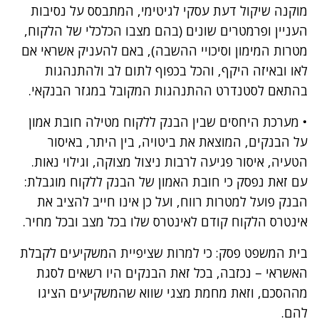
מוקנה שיקול דעת עסקי לגיטימי, המתבסס על נסיבות
העניין ופרמטרים שונים (בהם מצבו הכלכלי של הלקוח,
מטרות המימון וסיכויי ההשבה), באם להעניק אשראי אם
לאו ובאיזה היקף, והכל בכפוף לתום לב ולהתנהגות
בהתאם לסטנדרט ההתנהגות המקובל במגזר הבנקאי.
• מערכת היחסים שבין הבנק ללקוח מטילה חובת אמון
על הבנקים, המוצאת את ביטויה, בין היתר, באיסור
הטעיה, איסור פגיעה לרבות ניצול מצוקה, וגילוי נאות.
עם זאת נפסק כי חובת האמון של הבנק ללקוח מוגבלת:
הבנק פועל למטרות רווח, ועל כן אינו חייב להציב את
אינטרס הלקוח קודם לאינטרס שלו בכל מצב ובכל מחיר.
בית המשפט פסק: כי למרות שציפיית המשקיעים לקבלת
האשראי – נכזבה, בכל זאת הבנקים היו רשאים לסגת
מההסכם, וזאת מחמת מצגי שווא שהמשקיעים הציגו
להם.