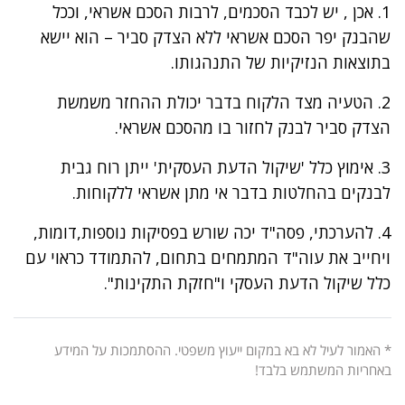
1. אכן , יש לכבד הסכמים, לרבות הסכם אשראי, וככל
שהבנק יפר הסכם אשראי ללא הצדק סביר – הוא יישא
בתוצאות הנזיקיות של התנהגותו.
2. הטעיה מצד הלקוח בדבר יכולת ההחזר משמשת
הצדק סביר לבנק לחזור בו מהסכם אשראי.
3. אימוץ כלל 'שיקול הדעת העסקית' ייתן רוח גבית
לבנקים בהחלטות בדבר אי מתן אשראי ללקוחות.
4. להערכתי, פסה"ד יכה שורש בפסיקות נוספות,דומות,
ויחייב את עוה"ד המתמחים בתחום, להתמודד כראוי עם
כלל שיקול הדעת העסקי ו"חזקת התקינות".
* האמור לעיל לא בא במקום ייעוץ משפטי. ההסתמכות על המידע
באחריות המשתמש בלבד!